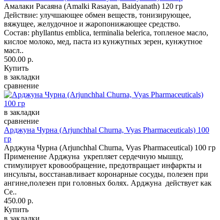
Амалаки Расаяна (Amalki Rasayan, Baidyanath) 120 гр
Действие: улучшающее обмен веществ, тонизирующее,
вяжущее, желудочное и жаропонижающее средство.
Состав: phyllantus emblica, terminalia belerica, топленое масло,
кислое молоко, мед, паста из кунжутных зерен, кунжутное
масл..
500.00 р.
Купить
в закладки
сравнение
в закладки
сравнение
Арджуна Чурна (Arjunchhal Churna, Vyas Pharmaceuticals) 100
гр
Арджуна Чурна (Arjunchhal Churna, Vyas Pharmaceutical) 100 гр
Применение Арджуна укрепляет сердечную мышцу,
стимулирует кровообращение, предотвращает инфаркты и
инсульты, восстанавливает коронарные сосуды, полезен при
ангине,полезен при головных болях. Арджуна действует как
Се..
450.00 р.
Купить
в закладки