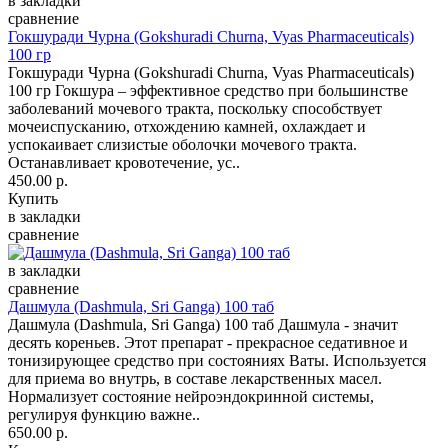
в закладки
сравнение
Гокшуради Чурна (Gokshuradi Churna, Vyas Pharmaceuticals)
100 гр
Гокшуради Чурна (Gokshuradi Churna, Vyas Pharmaceuticals)
100 гр Гокшура – эффективное средство при большинстве
заболеваний мочевого тракта, поскольку способствует
мочеиспусканию, отхождению камней, охлаждает и
успокаивает слизистые оболочки мочевого тракта.
Останавливает кровотечение, ус..
450.00 р.
Купить
в закладки
сравнение
в закладки
сравнение
Дашмула (Dashmula, Sri Ganga) 100 таб
Дашмула (Dashmula, Sri Ganga) 100 таб Дашмула - значит
десять кореньев. Этот препарат - прекрасное седативное и
тонизирующее средство при состояниях Ваты. Используется
для приема во внутрь, в составе лекарственных масел.
Нормализует состояние нейроэндокринной системы,
регулируя функцию важне..
650.00 р.