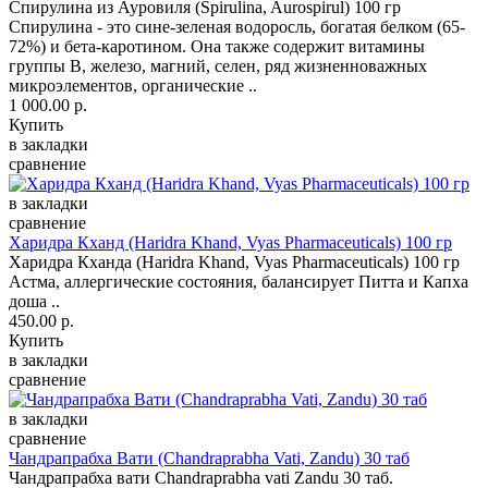
Спирулина из Ауровиля (Spirulina, Aurospirul) 100 гр
Спирулина - это сине-зеленая водоросль, богатая белком (65-
72%) и бета-каротином. Она также содержит витамины
группы В, железо, магний, селен, ряд жизненноважных
микроэлементов, органические ..
1 000.00 р.
Купить
в закладки
сравнение
в закладки
сравнение
Харидра Кханд (Haridra Khand, Vyas Pharmaceuticals) 100 гр
Харидра Кханда (Haridra Khand, Vyas Pharmaceuticals) 100 гр
Астма, аллергические состояния, балансирует Питта и Капха
доша ..
450.00 р.
Купить
в закладки
сравнение
в закладки
сравнение
Чандрапрабха Вати (Chandraprabha Vati, Zandu) 30 таб
Чандрапрабха вати Chandraprabha vati Zandu 30 таб.