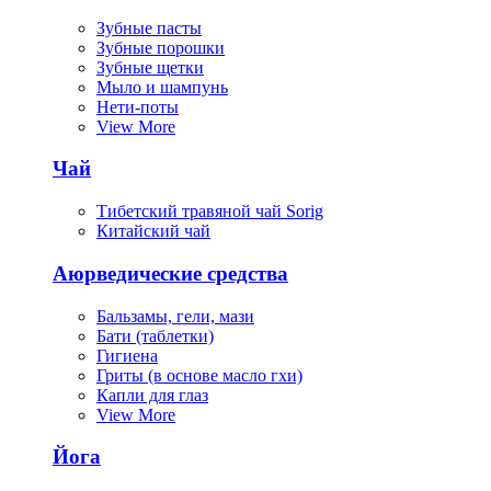
Зубные пасты
Зубные порошки
Зубные щетки
Мыло и шампунь
Нети-поты
View More
Чай
Тибетский травяной чай Sorig
Китайский чай
Аюрведические средства
Бальзамы, гели, мази
Бати (таблетки)
Гигиена
Гриты (в основе масло гхи)
Капли для глаз
View More
Йога