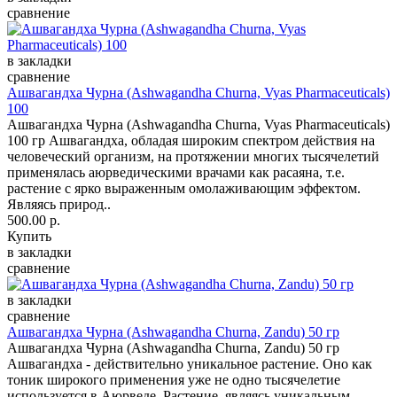
сравнение
в закладки
сравнение
Ашвагандха Чурна (Ashwagandha Churna, Vyas Pharmaceuticals)
100
Ашвагандха Чурна (Ashwagandha Churna, Vyas Pharmaceuticals)
100 гр Ашвагандха, обладая широким спектром действия на
человеческий организм, на протяжении многих тысячелетий
применялась аюрведическими врачами как расаяна, т.е.
растение с ярко выраженным омолаживающим эффектом.
Являясь природ..
500.00 р.
Купить
в закладки
сравнение
в закладки
сравнение
Ашвагандха Чурна (Ashwagandha Churna, Zandu) 50 гр
Ашвагандха Чурна (Ashwagandha Churna, Zandu) 50 гр
Ашвагандха - действительно уникальное растение. Оно как
тоник широкого применения уже не одно тысячелетие
используется в Аюрведе. Растение, являясь уникальным