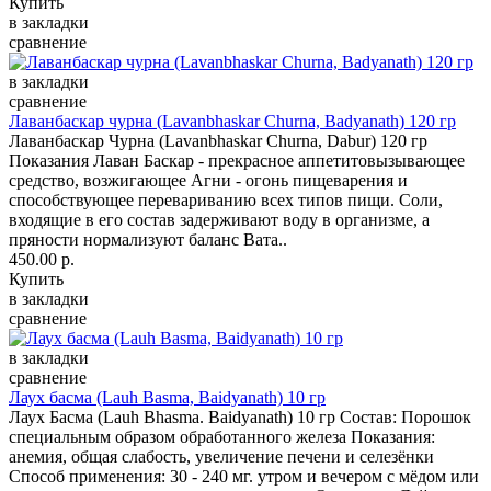
Купить
в закладки
сравнение
в закладки
сравнение
Лаванбаскар чурна (Lavanbhaskar Churna, Badyanath) 120 гр
Лаванбаскар Чурна (Lavanbhaskar Churna, Dabur) 120 гр
Показания Лаван Баскар - прекрасное аппетитовызывающее
средство, возжигающее Агни - огонь пищеварения и
способствующее перевариванию всех типов пищи. Соли,
входящие в его состав задерживают воду в организме, а
пряности нормализуют баланс Вата..
450.00 р.
Купить
в закладки
сравнение
в закладки
сравнение
Лаух басма (Lauh Basma, Baidyanath) 10 гр
Лаух Басма (Lauh Bhasma. Baidyanath) 10 гр Состав: Порошок
специальным образом обработанного железа Показания:
анемия, общая слабость, увеличение печени и селезёнки
Способ применения: 30 - 240 мг. утром и вечером с мёдом или