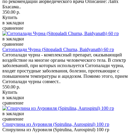
по рекомендации аюрведического врача Описание: Лайх
Бхасама..
350.00 р.
Купить
в закладки
сравнение
в закладки
сравнение
Ситопалади Чурна (Sitopaladi Churna, Baidyanath) 60 гр
Ситопалади чурна - комплексный препарат, оказывающий
воздействие на многие органы человеческого тела. В спектр
заболеваний, при которых используется Ситопалади чурна,
входят простудные заболевания, болезни, протекающие с
повышением температуры и ацидозом. Помимо этого, прием
Ситопалади чурны совмест..
550.00 р.
Купить
в закладки
сравнение
в закладки
сравнение
Спирулина из Ауровиля (Spirulina, Aurospirul) 100 гр
Спирулина из Ауровиля (Spirulina, Aurospirul) 100 гр