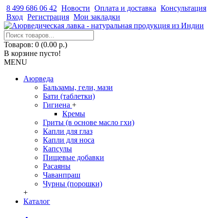
8 499 686 06 42
Новости
Оплата и доставка
Консультация
Вход
Регистрация
Мои закладки
Товаров: 0 (0.00 р.)
В корзине пусто!
MENU
Аюрведа
Бальзамы, гели, мази
Бати (таблетки)
Гигиена
+
Кремы
Гриты (в основе масло гхи)
Капли для глаз
Капли для носа
Капсулы
Пищевые добавки
Расаяны
Чаванпраш
Чурны (порошки)
+
Каталог